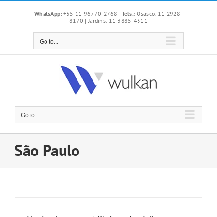
Skip
WhatsApp:
+55 11 96770-2768
-
Tels.:
Osasco: 11 2928-
to
8170 | Jardins: 11 3885-4511
content
Go to...
Go to...
São Paulo