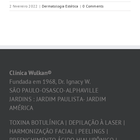
2 fevereiro 2022
|
Dermatologia Estética
|
0 Comments
Clínica Wulkan®
Fundada em 1968, Dr. Ignacy W.
SÃO PAULO-OSASCO-ALPHAVILLE
JARDINS : JARDIM PAULISTA- JARDIM
AMÉRICA
TOXINA BOTULÍNICA | DEPILAÇÃO À LASER |
HARMONIZAÇÃO FACIAL | PEELINGS |
PREENCHIMENTO ÁCIDO HIALURÔNICO |