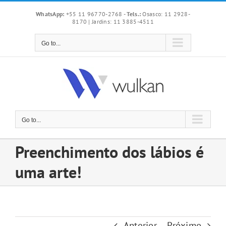
Skip
WhatsApp:
+55 11 96770-2768
-
Tels.:
Osasco: 11 2928-
to
8170 | Jardins: 11 3885-4511
content
Go to...
Go to...
Preenchimento dos lábios é
uma arte!
Anterior
Próximo