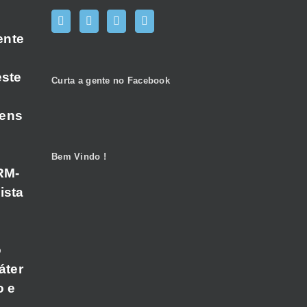
ente
este
Curta a gente no Facebook
gens
Bem Vindo !
RM-
ista
o
áter
o e