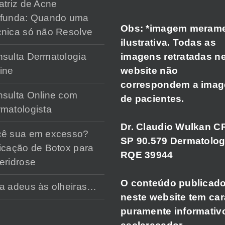
atriz de Acne
ofunda: Quando uma
Obs: *imagem meram
nica só não Resolve
ilustrativa. Todas as
imagens retratadas n
sulta Dermatologia
website não
ine
correspondem a ima
sulta Online com
de pacientes.
matologista
Dr. Claudio Wulkan C
cê sua em excesso?
SP 90.579 Dermatolog
icação de Botox para
RQE 39944
eridrose
O conteúdo publicad
a adeus às olheiras…
neste website tem car
puramente informativ