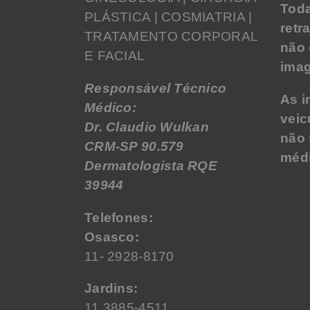
Tod
PLÁSTICA | COSMIATRIA |
retr
TRATAMENTO CORPORAL
não
E FACIAL
imag
Responsável Técnico
As i
Médico:
veic
Dr. Claudio Wulkan
não 
CRM-SP 90.579
médi
Dermatologista RQE
39944
Telefones:
Osasco:
11- 2928-8170
Jardins:
11 3885-4511