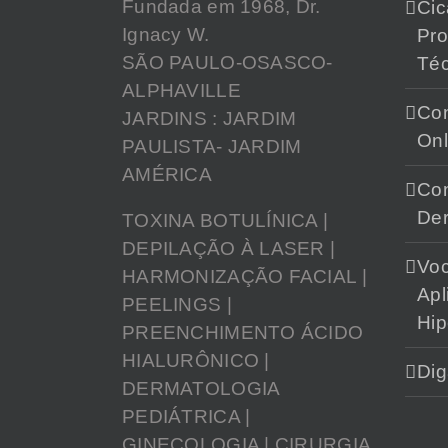
Fundada em 1968, Dr.
Cic
Ignacy W.
Pr
SÃO PAULO-OSASCO-
Téc
ALPHAVILLE
Con
JARDINS : JARDIM
Onl
PAULISTA- JARDIM
AMÉRICA
Con
Der
TOXINA BOTULÍNICA |
DEPILAÇÃO À LASER |
Vo
HARMONIZAÇÃO FACIAL |
Apl
PEELINGS |
Hip
PREENCHIMENTO ÁCIDO
HIALURÔNICO |
Dig
DERMATOLOGIA
PEDIÁTRICA |
GINECOLOGIA | CIRURGIA