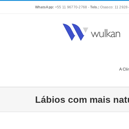
Skip
WhatsApp:
+55 11 96770-2768
-
Tels.:
Osasco: 11 2928-
to
content
A Clí
Lábios com mais nat