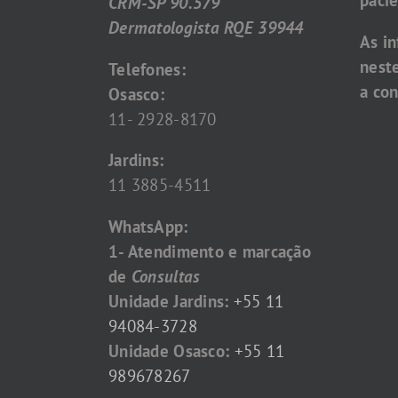
pacie
CRM-SP 90.579
Dermatologista RQE 39944
As i
nest
Telefones:
a con
Osasco:
11- 2928-8170
Jardins:
11 3885-4511
WhatsApp:
1- Atendimento e marcação
de
Consultas
Unidade Jardins:
+55 11
94084-3728
Unidade Osasco:
+55 11
989678267