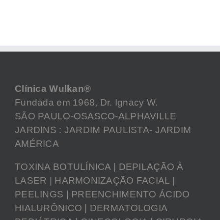
Clínica Wulkan®
Fundada em 1968, Dr. Ignacy W.
SÃO PAULO-OSASCO-ALPHAVILLE
JARDINS : JARDIM PAULISTA- JARDIM
AMÉRICA
TOXINA BOTULÍNICA | DEPILAÇÃO À
LASER | HARMONIZAÇÃO FACIAL |
PEELINGS | PREENCHIMENTO ÁCIDO
HIALURÔNICO | DERMATOLOGIA