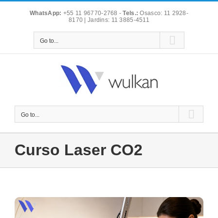
Skip
WhatsApp:
+55 11 96770-2768
-
Tels.:
Osasco: 11 2928-
to
8170 | Jardins: 11 3885-4511
content
Go to...
Go to...
Curso Laser CO2