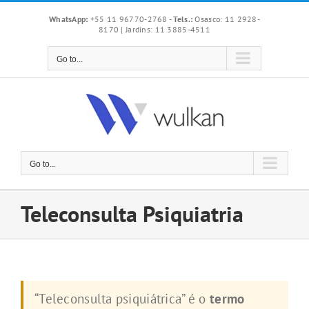
Skip
WhatsApp:
+55 11 96770-2768
-
Tels.:
Osasco: 11 2928-
to
8170 | Jardins: 11 3885-4511
content
Go to...
Go to...
Teleconsulta Psiquiatria
“Teleconsulta psiquiátrica” é o
termo