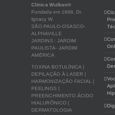
Clínica Wulkan®
Fundada em 1968, Dr.
Cic
Ignacy W.
Pr
SÃO PAULO-OSASCO-
Téc
ALPHAVILLE
Con
JARDINS : JARDIM
Onl
PAULISTA- JARDIM
AMÉRICA
Con
Der
TOXINA BOTULÍNICA |
DEPILAÇÃO À LASER |
Vo
HARMONIZAÇÃO FACIAL |
Apl
PEELINGS |
Hip
PREENCHIMENTO ÁCIDO
HIALURÔNICO |
Dig
DERMATOLOGIA