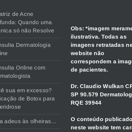
atriz de Acne
ofunda: Quando uma
Obs: *imagem meram
nica só não Resolve
ilustrativa. Todas as
imagens retratadas n
sulta Dermatologia
website não
ine
correspondem a ima
sulta Online com
de pacientes.
matologista
Dr. Claudio Wulkan C
cê sua em excesso?
SP 90.579 Dermatolog
icação de Botox para
RQE 39944
eridrose
O conteúdo publicad
a adeus às olheiras…
neste website tem car