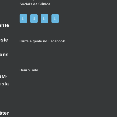
Sociais da Clínica
ente
este
Curta a gente no Facebook
gens
Bem Vindo !
RM-
ista
o
áter