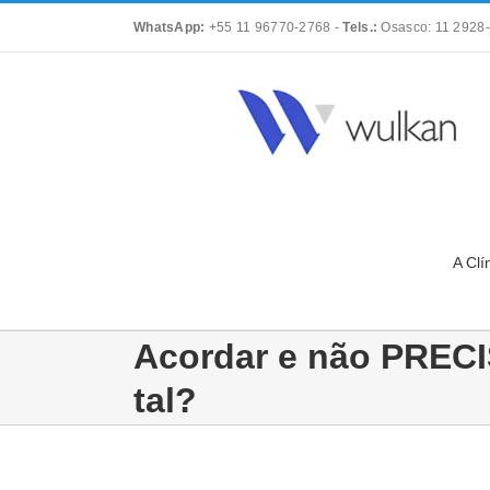
Skip
WhatsApp:
+55 11 96770-2768
-
Tels.:
Osasco: 11 2928-
to
content
A Clí
Acordar e não PREC
tal?