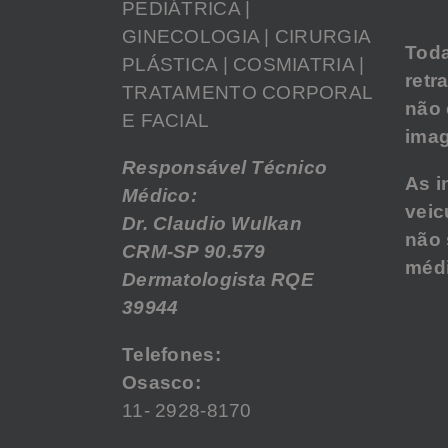
PEDIÁTRICA |
GINECOLOGIA | CIRURGIA
Tod
PLÁSTICA | COSMIATRIA |
retr
TRATAMENTO CORPORAL
não
E FACIAL
imag
Responsável Técnico
As i
Médico:
veic
Dr. Claudio Wulkan
não 
CRM-SP 90.579
médi
Dermatologista RQE
39944
Telefones:
Osasco:
11- 2928-8170