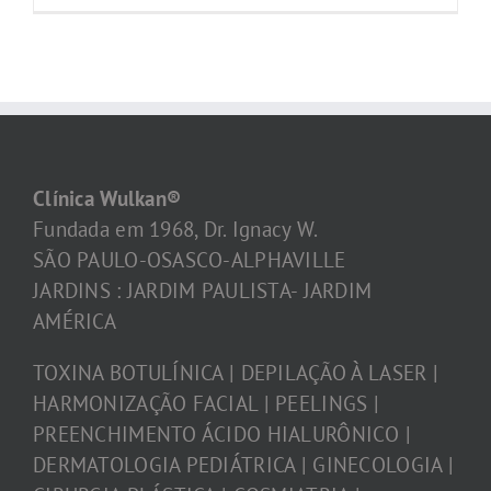
Clínica Wulkan®
Fundada em 1968, Dr. Ignacy W.
SÃO PAULO-OSASCO-ALPHAVILLE
JARDINS : JARDIM PAULISTA- JARDIM
AMÉRICA
TOXINA BOTULÍNICA | DEPILAÇÃO À LASER |
HARMONIZAÇÃO FACIAL | PEELINGS |
PREENCHIMENTO ÁCIDO HIALURÔNICO |
DERMATOLOGIA PEDIÁTRICA | GINECOLOGIA |