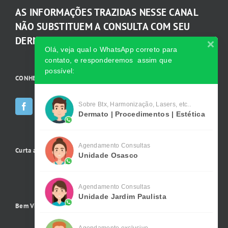
AS INFORMAÇÕES TRAZIDAS NESSE CANAL
NÃO SUBSTITUEM A CONSULTA COM SEU
DERMATOLOGISTA.
Olá, veja qual o WhatsApp correto para
contato, e responderemos assim que
possível:
CONHEÇA AS INCRÍVEIS Redes Sociais da Clínica
Sobre Btx, Harmonização, Lasers, etc..
Dermato | Procedimentos | Estética
Agendamento Consultas
Curta a gente no Facebook
Unidade Osasco
Agendamento Consultas
Unidade Jardim Paulista
Bem Vindo !
Agendamento exclusivo