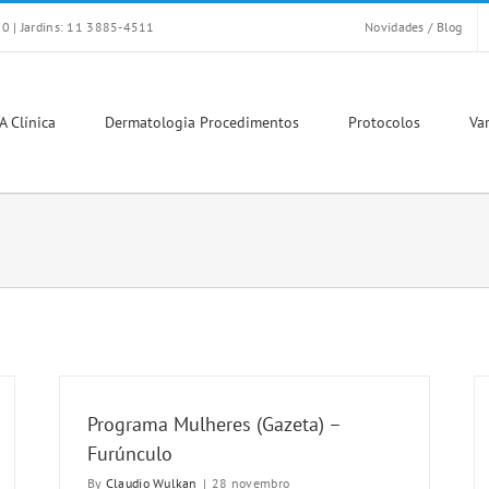
0 | Jardins: 11 3885-4511
Novidades / Blog
A Clínica
Dermatologia Procedimentos
Protocolos
Var
Programa Mulheres (Gazeta) –
Furúnculo
By
Claudio Wulkan
|
28 novembro