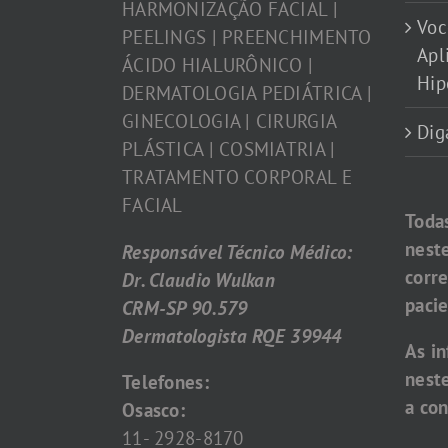
HARMONIZAÇÃO FACIAL |
Voc
PEELINGS | PREENCHIMENTO
Apl
ÁCIDO HIALURÔNICO |
Hip
DERMATOLOGIA PEDIÁTRICA |
GINECOLOGIA | CIRURGIA
Dig
PLÁSTICA | COSMIATRIA |
TRATAMENTO CORPORAL E
FACIAL
Toda
nest
Responsável Técnico Médico:
corr
Dr. Claudio Wulkan
pacie
CRM-SP 90.579
Dermatologista RQE 39944
As i
nest
Telefones:
a con
Osasco:
11- 2928-8170