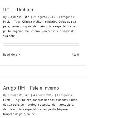
UOL – Umbigo
By
Claudio Wulkan
|
21 agosto 2017
|
Categories:
Mídia
|
Tags:
Clínica Wulkan
,
cuidados
,
Cuide de sua
pele
,
dermatologista
,
dermatologista especialista sao
paulo
,
higiene
,
mau cheiro
,
Não arrisque a saúde de
sua pele
Read More
0
Artigo TIM – Pele e inverno
By
Claudio Wulkan
|
4 agosto 2017
|
Categories:
Mídia
|
Tags:
beleza
,
cabelos bonitos
,
cuidados
,
Cuide
de sua pele
,
dermatologia estetica
,
dermatologista
,
dermatologista especialista sao paulo
,
higiene
,
limpeza de pele
,
saúde