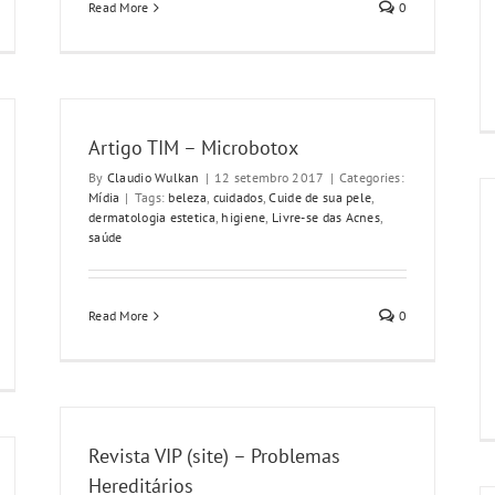
Read More
0
Artigo TIM – Microbotox
By
Claudio Wulkan
|
12 setembro 2017
|
Categories:
Mídia
|
Tags:
beleza
,
cuidados
,
Cuide de sua pele
,
dermatologia estetica
,
higiene
,
Livre-se das Acnes
,
saúde
Read More
0
Revista VIP (site) – Problemas
Hereditários