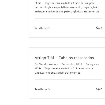
Mídia
|
Tags:
beleza
,
cuidados
,
Cuide de sua pele
,
dermatologista especialista sao paulo
,
higiene
,
Não
arrisque a saúde de sua pele
,
orgânicos
,
tratamentos
Read More
0
Artigo TIM – Cabelos ressecados
By
Claudio Wulkan
|
24 outubro 2017
|
Categories:
Mídia
|
Tags:
beleza
,
cuidados
,
Cuidados com os
Cabelos
,
higiene
,
saúde
,
tratamentos
Read More
0