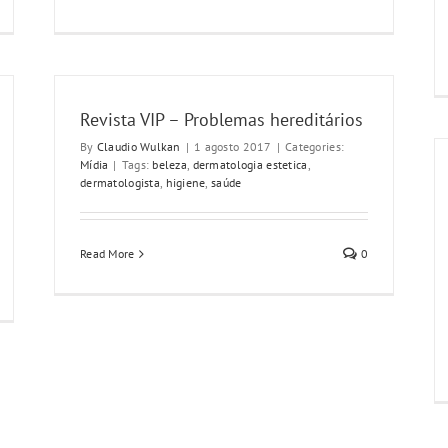
Revista VIP – Problemas hereditários
By
Claudio Wulkan
|
1 agosto 2017
|
Categories:
Mídia
|
Tags:
beleza
,
dermatologia estetica
,
dermatologista
,
higiene
,
saúde
Read More
0