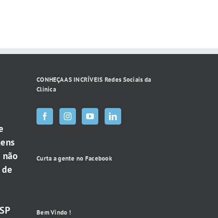
CONHEÇA AS INCRÍVEIS Redes Sociais da
Clínica
e
gens
e não
Curta a gente no Facebook
 de
-SP
Bem Vindo !