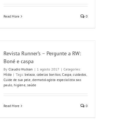
Read More
0
Revista Runner’s – Pergunte a RW:
Boné e caspa
By
Claudio Wulkan
|
1 agosto 2017
|
Categories:
Mídia
|
Tags:
beleza
,
cabelos bonitos
,
Caspa
,
cuidados
,
Cuide de sua pele
,
dermatologista especialista sao
paulo
,
higiene
,
saúde
Read More
0