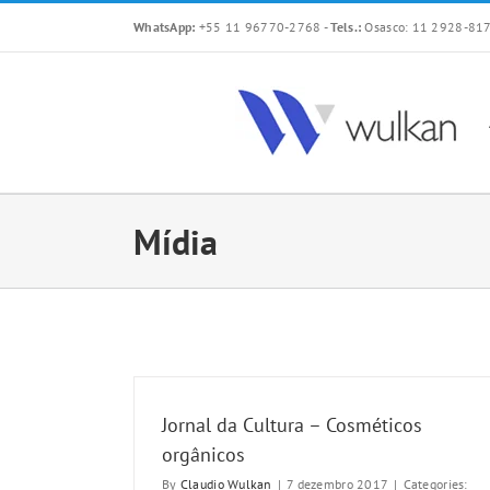
Skip
WhatsApp:
+55 11 96770-2768
-
Tels.:
Osasco: 11 2928-817
to
content
Mídia
Jornal da Cultura – Cosméticos
orgânicos
By
Claudio Wulkan
|
7 dezembro 2017
|
Categories: