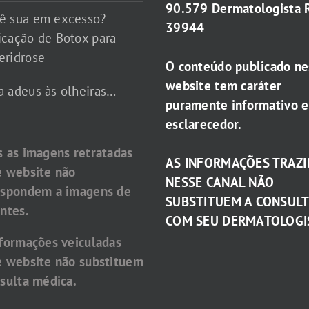
90.579 Dermatologista 
ê sua em excesso?
39944
icação de Botox para
eridrose
O conteúdo publicado ne
website tem caráter
a adeus às olheiras…
puramente informativo e
esclarecedor.
s as imagens retratadas
AS INFORMAÇÕES TRAZI
e website não
NESSE CANAL NÃO
espondem a imagens de
SUBSTITUEM A CONSUL
ntes.
COM SEU DERMATOLOGI
nformações veiculadas
e website não substituem
sulta médica.