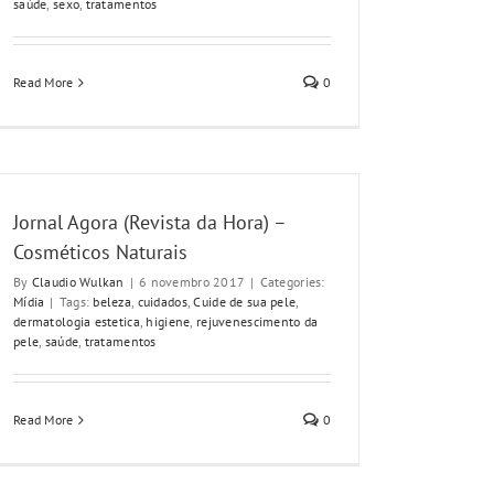
saúde
,
sexo
,
tratamentos
Read More
0
Jornal Agora (Revista da Hora) –
Cosméticos Naturais
By
Claudio Wulkan
|
6 novembro 2017
|
Categories:
Mídia
|
Tags:
beleza
,
cuidados
,
Cuide de sua pele
,
dermatologia estetica
,
higiene
,
rejuvenescimento da
pele
,
saúde
,
tratamentos
Read More
0