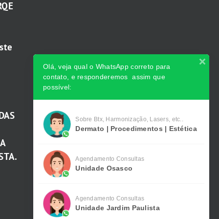
RQE
ste
Olá, veja qual o WhatsApp correto para
contato, e responderemos assim que
possível:
DAS
Sobre Btx, Harmonização, Lasers, etc..
Dermato | Procedimentos | Estética
TA
STA.
Agendamento Consultas
Unidade Osasco
Agendamento Consultas
Unidade Jardim Paulista