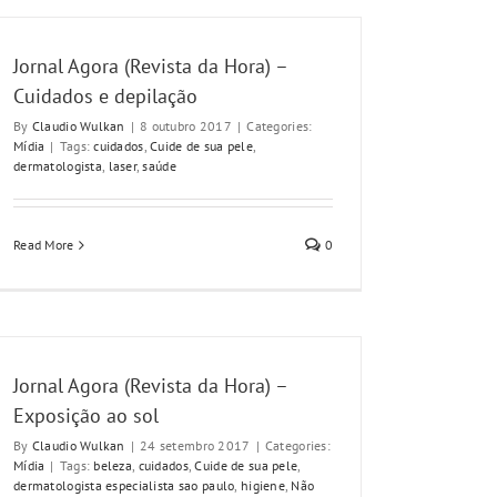
Jornal Agora (Revista da Hora) –
Cuidados e depilação
By
Claudio Wulkan
|
8 outubro 2017
|
Categories:
Mídia
|
Tags:
cuidados
,
Cuide de sua pele
,
dermatologista
,
laser
,
saúde
Read More
0
Jornal Agora (Revista da Hora) –
Exposição ao sol
By
Claudio Wulkan
|
24 setembro 2017
|
Categories:
Mídia
|
Tags:
beleza
,
cuidados
,
Cuide de sua pele
,
dermatologista especialista sao paulo
,
higiene
,
Não