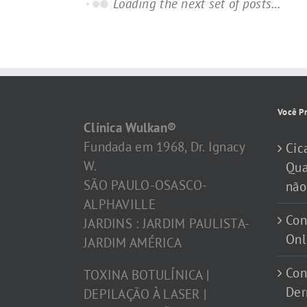
Loading the next set of posts...
Você Pr
Clínica Wulkan®
Fundada em 1968, Dr. Ignacy
Cic
W.
Qua
SÃO PAULO-OSASCO-
não
ALPHAVILLE
Con
JARDINS : JARDIM PAULISTA-
Onl
JARDIM AMÉRICA
Con
TOXINA BOTULÍNICA |
Der
DEPILAÇÃO À LASER |