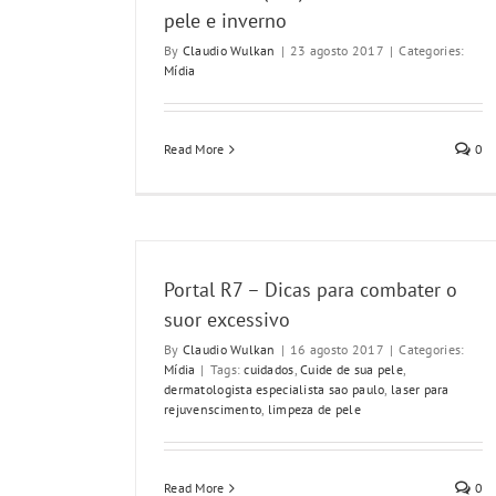
pele e inverno
By
Claudio Wulkan
|
23 agosto 2017
|
Categories:
Mídia
Read More
0
Portal R7 – Dicas para combater o
suor excessivo
By
Claudio Wulkan
|
16 agosto 2017
|
Categories:
Mídia
|
Tags:
cuidados
,
Cuide de sua pele
,
dermatologista especialista sao paulo
,
laser para
rejuvenscimento
,
limpeza de pele
Read More
0