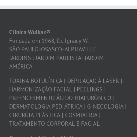
Clínica Wulkan®
Fundada em 1968, Dr. Ignacy W.
SÃO PAULO-OSASCO-ALPHAVILLE
JARDINS : JARDIM PAULISTA- JARDIM
AMÉRICA
TOXINA BOTULÍNICA | DEPILAÇÃO À LASER |
HARMONIZAÇÃO FACIAL | PEELINGS |
PREENCHIMENTO ÁCIDO HIALURÔNICO |
DERMATOLOGIA PEDIÁTRICA | GINECOLOGIA |
CIRURGIA PLÁSTICA | COSMIATRIA |
TRATAMENTO CORPORAL E FACIAL