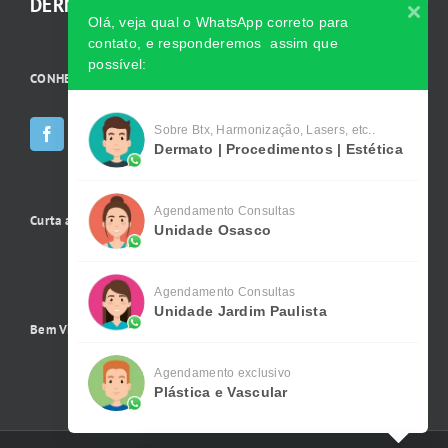
DERMATOLOGISTA.
Olá, veja qual o WhatsApp correto para
contato, e responderemos assim que
possível:
CONHEÇA AS INCRÍVEIS Redes Sociais da Clínica
Sobre Btx, Harmonização, Lasers, etc..
Dermato | Procedimentos | Estética
Agendamento Consultas
Curta a gente no Facebook
Unidade Osasco
Agendamento Consultas
Unidade Jardim Paulista
Bem Vindo !
Agendamento exclusivo
Plástica e Vascular