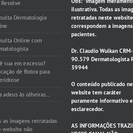
Obs: *imagem merament
 Resolve
ilustrativa. Todas as ima
retratadas neste websit
sulta Dermatologia
correspondem a imagens
ine
pacientes.
sulta Online com
matologista
Dr. Claudio Wulkan CRM
90.579 Dermatologista 
ê sua em excesso?
39944
icação de Botox para
eridrose
O conteúdo publicado ne
website tem caráter
a adeus às olheiras…
puramente informativo e
esclarecedor.
s as imagens retratadas
AS INFORMAÇÕES TRAZI
e website não