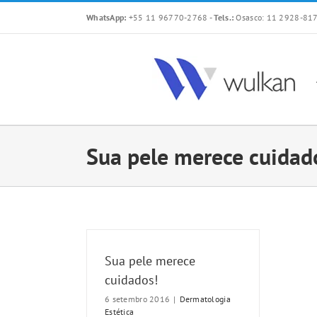
Skip
WhatsApp:
+55 11 96770-2768
-
Tels.:
Osasco: 11 2928-817
to
content
Sua pele merece cuidad
Sua pele merece
cuidados!
6 setembro 2016
|
Dermatologia
Estética