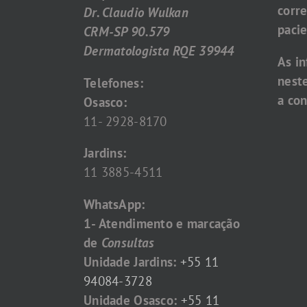
corr
Dr. Claudio Wulkan
pacie
CRM-SP 90.579
Dermatologista RQE 39944
As i
nest
Telefones:
a con
Osasco:
11- 2928-8170
Jardins:
11 3885-4511
WhatsApp:
1- Atendimento e marcação
de
Consultas
Unidade Jardins:
+55 11
94084-3728
Unidade Osasco:
+55 11