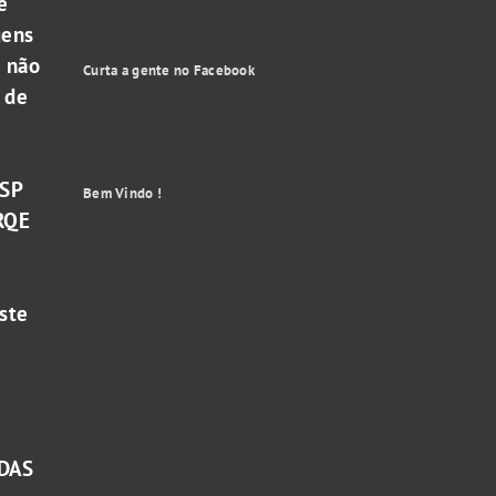
e
gens
e não
Curta a gente no Facebook
 de
-SP
Bem Vindo !
RQE
ste
DAS