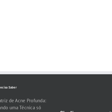
ecisa Saber
atriz de Acne Profunda:
ndo uma Técnica só