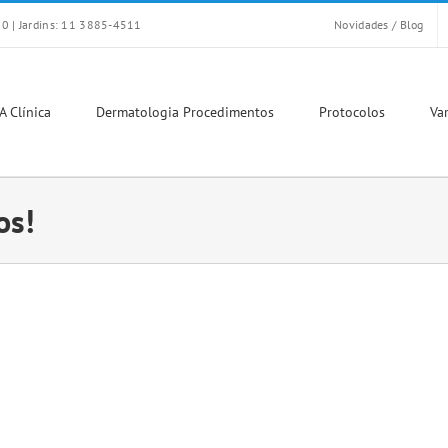
0 | Jardins: 11 3885-4511
Novidades / Blog
A Clínica
Dermatologia Procedimentos
Protocolos
Var
os!