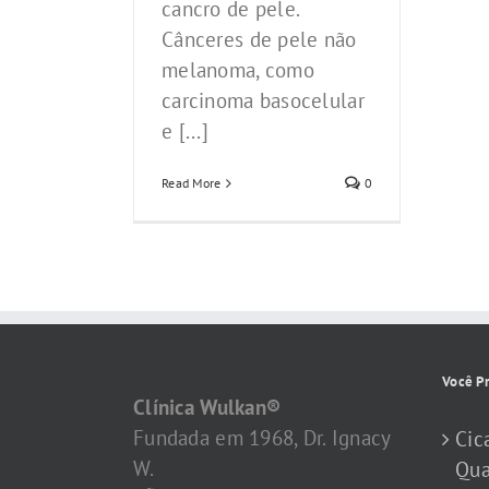
cancro de pele.
Cânceres de pele não
melanoma, como
carcinoma basocelular
e [...]
Read More
0
Você Pr
Clínica Wulkan®
Fundada em 1968, Dr. Ignacy
Cic
W.
Qua