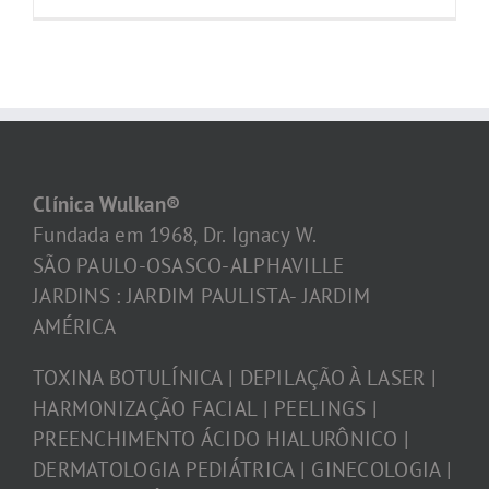
Clínica Wulkan®
Fundada em 1968, Dr. Ignacy W.
SÃO PAULO-OSASCO-ALPHAVILLE
JARDINS : JARDIM PAULISTA- JARDIM
AMÉRICA
TOXINA BOTULÍNICA | DEPILAÇÃO À LASER |
HARMONIZAÇÃO FACIAL | PEELINGS |
PREENCHIMENTO ÁCIDO HIALURÔNICO |
DERMATOLOGIA PEDIÁTRICA | GINECOLOGIA |