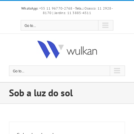
Skip
WhatsApp:
+55 11 96770-2768
-
Tels.:
Osasco: 11 2928-
to
8170 | Jardins: 11 3885-4511
content
Go to...
Go to...
Sob a luz do sol