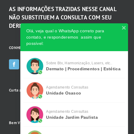
AS INFORMAÇÕES TRAZIDAS NESSE CANAL
NÃO SUBSTITUEM A CONSULTA COM SEU
DERMATOLOGISTA.
Olá, veja qual o WhatsApp correto para
contato, e responderemos assim que
possível:
CONHEÇA AS INCRÍVEIS Redes Sociais da Clínica
Sobre Btx, Harmonização, Lasers, etc..
Dermato | Procedimentos | Estética
Agendamento Consultas
Curta a gente no Facebook
Unidade Osasco
Agendamento Consultas
Unidade Jardim Paulista
Bem Vindo !