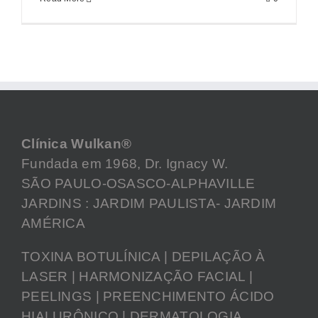
Clínica Wulkan®
Fundada em 1968, Dr. Ignacy W.
SÃO PAULO-OSASCO-ALPHAVILLE
JARDINS : JARDIM PAULISTA- JARDIM
AMÉRICA
TOXINA BOTULÍNICA | DEPILAÇÃO À
LASER | HARMONIZAÇÃO FACIAL |
PEELINGS | PREENCHIMENTO ÁCIDO
HIALURÔNICO | DERMATOLOGIA