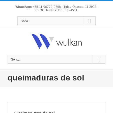
Skip
WhatsApp:
+55 11 96770-2768
-
Tels.:
Osasco: 11 2928-
to
8170 | Jardins: 11 3885-4511
content
Go to...
Go to...
queimaduras de sol