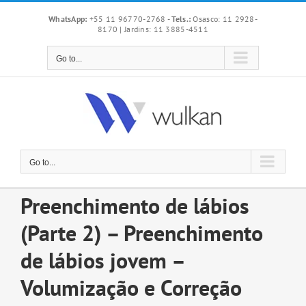
Skip
WhatsApp:
+55 11 96770-2768
-
Tels.:
Osasco: 11 2928-
to
8170 | Jardins: 11 3885-4511
content
Go to...
Go to...
Preenchimento de lábios
(Parte 2) – Preenchimento
de lábios jovem –
Volumização e Correção