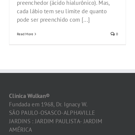
preenchedor (ácido hialurônico). Mas,
cada lábio tem seu limite de quanto
pode ser preenchido com [...]
Read More
0
Clínica Wulkan®
Fundada em 1968, Dr. Ignacy W.
SÃO PAULO-OSASCO-ALPHAVILLE
JARDINS : JARDIM PAULISTA- JARDIM
AMÉRICA