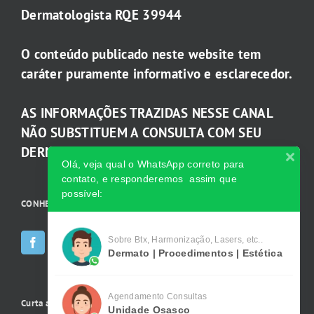
Dermatologista RQE 39944
O conteúdo publicado neste website tem
caráter puramente informativo e esclarecedor.
AS INFORMAÇÕES TRAZIDAS NESSE CANAL
NÃO SUBSTITUEM A CONSULTA COM SEU
DERMATOLOGISTA.
Olá, veja qual o WhatsApp correto para
contato, e responderemos assim que
possível:
CONHEÇA AS INCRÍVEIS Redes Sociais da Clínica
Sobre Btx, Harmonização, Lasers, etc..
Dermato | Procedimentos | Estética
Agendamento Consultas
Curta a gente no Facebook
Unidade Osasco