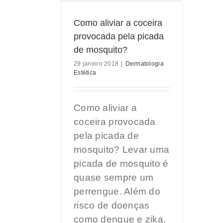
coceira provocada
 de mosquito?
Como aliviar a coceira
ia Estética
provocada pela picada
de mosquito?
29 janeiro 2018
|
Dermatologia
Estética
Como aliviar a
coceira provocada
pela picada de
mosquito? Levar uma
picada de mosquito é
quase sempre um
perrengue. Além do
risco de doenças
como dengue e zika,