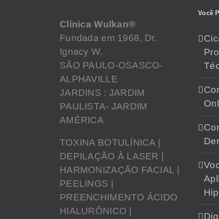
Você P
Clínica Wulkan®
Fundada em 1968, Dr.
Cic
Ignacy W.
Pr
SÃO PAULO-OSASCO-
Téc
ALPHAVILLE
Con
JARDINS : JARDIM
Onl
PAULISTA- JARDIM
AMÉRICA
Con
Der
TOXINA BOTULÍNICA |
DEPILAÇÃO À LASER |
Vo
HARMONIZAÇÃO FACIAL |
Apl
PEELINGS |
Hip
PREENCHIMENTO ÁCIDO
HIALURÔNICO |
Dig