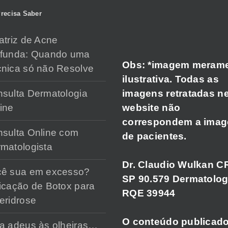
recisa Saber
atriz de Acne
ofunda: Quando uma
Obs: *imagem meram
nica só não Resolve
ilustrativa. Todas as
imagens retratadas n
sulta Dermatologia
website não
ine
correspondem a ima
sulta Online com
de pacientes.
matologista
Dr. Claudio Wulkan C
cê sua em excesso?
SP 90.579 Dermatolog
icação de Botox para
RQE 39944
eridrose
O conteúdo publicad
a adeus às olheiras…