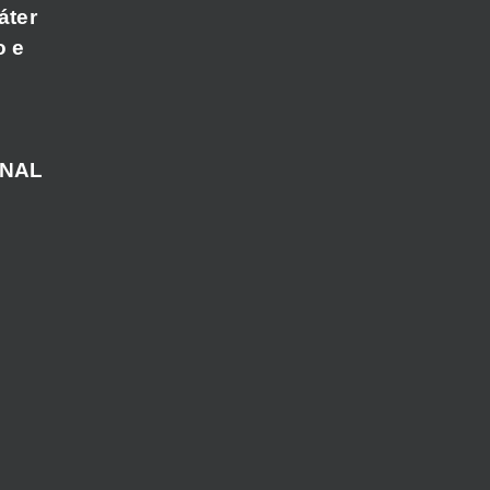
áter
o e
ANAL