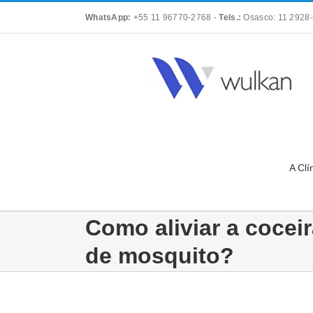
Skip
WhatsApp:
+55 11 96770-2768
-
Tels.:
Osasco: 11 2928-
to
content
A Clí
Como aliviar a cocei
de mosquito?