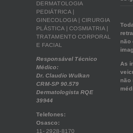
DERMATOLOGIA
PEDIÁTRICA |
GINECOLOGIA | CIRURGIA
Tod
PLÁSTICA | COSMIATRIA |
retr
TRATAMENTO CORPORAL
não
E FACIAL
imag
Responsável Técnico
As i
Médico:
veic
Dr. Claudio Wulkan
não 
CRM-SP 90.579
médi
Dermatologista RQE
39944
Telefones:
Osasco:
11- 2928-8170