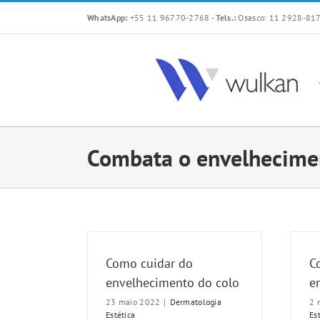
Skip
WhatsApp:
+55 11 96770-2768
-
Tels.:
Osasco: 11 2928-817
to
content
Combata o envelhecime
Como cuidar do
C
envelhecimento do colo
e
23 maio 2022
|
Dermatologia
2 
Estética
Es