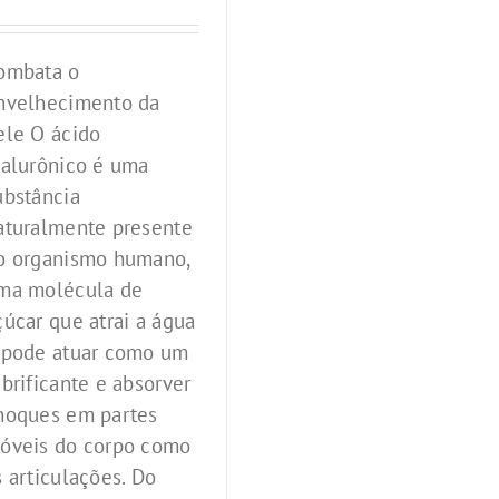
ombata o
nvelhecimento da
ele O ácido
ialurônico é uma
ubstância
aturalmente presente
o organismo humano,
ma molécula de
çúcar que atrai a água
 pode atuar como um
ubrificante e absorver
hoques em partes
óveis do corpo como
s articulações. Do