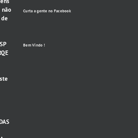
gens
e não
Curta a gente no Facebook
 de
-SP
Bem Vindo !
RQE
ste
DAS