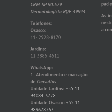
pacie
CRM-SP 90.579
Dermatologista RQE 39944
As i
nest
Telefones:
a con
Osasco:
11- 2928-8170
Jardins:
11 3885-4511
WhatsApp:
1- Atendimento e marcação
de
Consultas
Unidade Jardins:
+55 11
94084-3728
Unidade Osasco:
+55 11
989678267