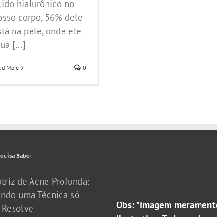
cido hialurônico no
osso corpo, 56% dele
stá na pele, onde ele
ua [...]
ad More
0
ecisa Saber
atriz de Acne Profunda:
ndo uma Técnica só
Obs: *imagem merament
 Resolve