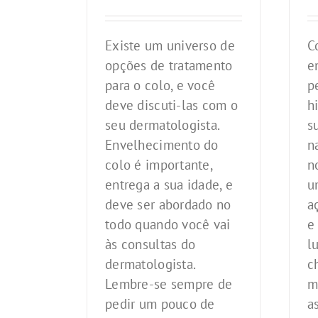
Existe um universo de
C
opções de tratamento
e
para o colo, e você
p
deve discuti-las com o
h
seu dermatologista.
s
Envelhecimento do
n
colo é importante,
n
entrega a sua idade, e
u
deve ser abordado no
a
todo quando você vai
e
às consultas do
l
dermatologista.
c
Lembre-se sempre de
m
pedir um pouco de
a