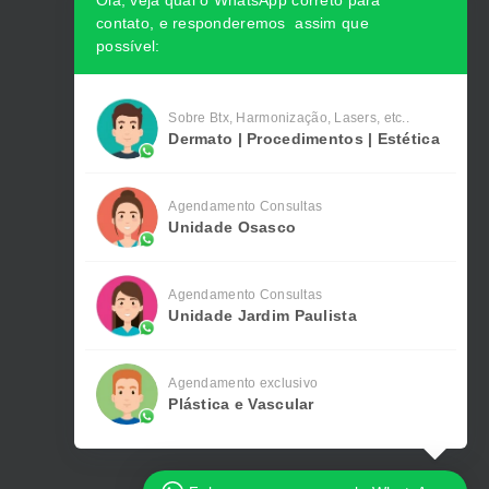
Olá, veja qual o WhatsApp correto para
contato, e responderemos assim que
possível:
Sobre Btx, Harmonização, Lasers, etc..
Dermato | Procedimentos | Estética
Agendamento Consultas
Unidade Osasco
Agendamento Consultas
Unidade Jardim Paulista
Agendamento exclusivo
Plástica e Vascular