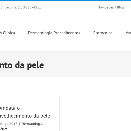
0 | Jardins: 11 3885-4511
Novidades / Blog
A Clínica
Dermatologia Procedimentos
Protocolos
Var
nto da pele
ombata o
nvelhecimento da pele
março 2017
|
Dermatologia
tética