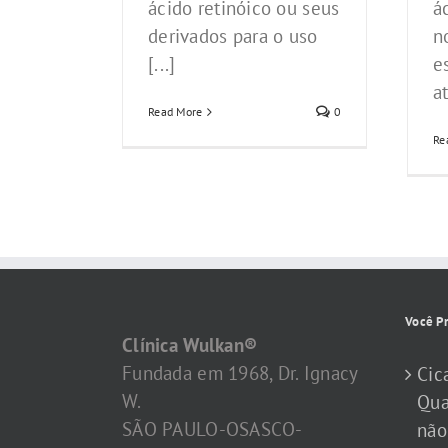
ácido retinóico ou seus
á
derivados para o uso
n
[...]
e
at
Read More
0
Re
Você Pr
Clínica Wulkan®
Fundada em 1968, Dr. Ignacy
Cic
W.
Qua
SÃO PAULO-OSASCO-
não