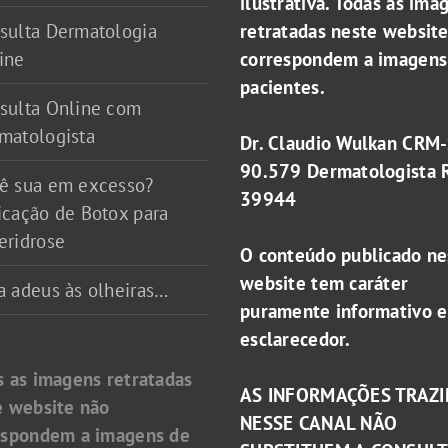
ilustrativa. Todas as ima
retratadas neste websit
sulta Dermatologia
correspondem a imagens
ine
pacientes.
sulta Online com
matologista
Dr. Claudio Wulkan CRM
90.579 Dermatologista 
ê sua em excesso?
39944
icação de Botox para
eridrose
O conteúdo publicado ne
website tem caráter
a adeus às olheiras…
puramente informativo e
esclarecedor.
s as imagens retratadas
AS INFORMAÇÕES TRAZI
e website não
NESSE CANAL NÃO
espondem a imagens de