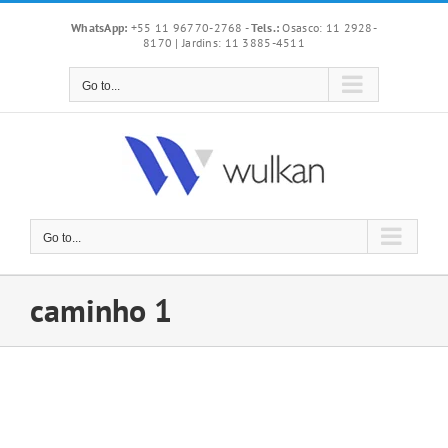
Skip
WhatsApp:
+55 11 96770-2768
-
Tels.:
Osasco: 11 2928-
to
8170 | Jardins: 11 3885-4511
content
Go to...
Go to...
caminho 1