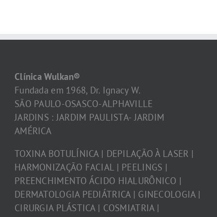
Clínica Wulkan®
Fundada em 1968, Dr. Ignacy W.
SÃO PAULO-OSASCO-ALPHAVILLE
JARDINS : JARDIM PAULISTA- JARDIM
AMÉRICA
TOXINA BOTULÍNICA | DEPILAÇÃO À LASER |
HARMONIZAÇÃO FACIAL | PEELINGS |
PREENCHIMENTO ÁCIDO HIALURÔNICO |
DERMATOLOGIA PEDIÁTRICA | GINECOLOGIA |
CIRURGIA PLÁSTICA | COSMIATRIA |