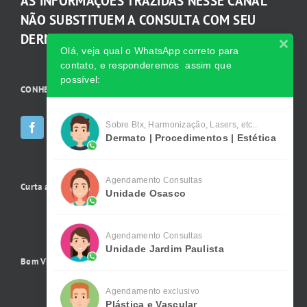
AS INFORMAÇÕES TRAZIDAS NESSE CANAL
NÃO SUBSTITUEM A CONSULTA COM SEU
DERMATOLOGISTA.
Olá, veja qual o WhatsApp correto para
contato, e responderemos assim que
possível:
CONHEÇA AS INCRÍVEIS Redes Sociais da Clínica
Sobre Btx, Harmonização, Lasers, etc..
Dermato | Procedimentos | Estética
Agendamento Consultas
Curta a gente no Facebook
Unidade Osasco
Agendamento Consultas
Unidade Jardim Paulista
Bem Vindo !
Agendamento exclusivo
Plástica e Vascular