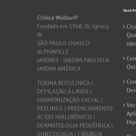
Você Pr
Clínica Wulkan®
Fundada em 1968, Dr. Ignacy
Cic
W.
Qua
SÃO PAULO-OSASCO-
não
ALPHAVILLE
Con
JARDINS : JARDIM PAULISTA-
Onl
JARDIM AMÉRICA
Con
TOXINA BOTULÍNICA |
Der
DEPILAÇÃO À LASER |
HARMONIZAÇÃO FACIAL |
Voc
PEELINGS | PREENCHIMENTO
Apl
ÁCIDO HIALURÔNICO |
Hip
DERMATOLOGIA PEDIÁTRICA |
GINECOLOGIA | CIRURGIA