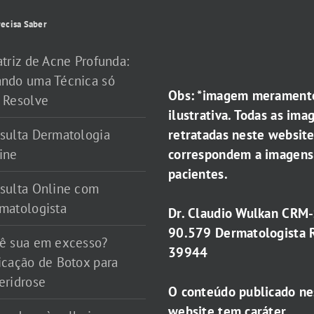
ecisa Saber
atriz de Acne Profunda:
ndo uma Técnica só
Obs: *imagem merament
 Resolve
ilustrativa. Todas as ima
retratadas neste websit
sulta Dermatologia
correspondem a imagens
ine
pacientes.
sulta Online com
matologista
Dr. Claudio Wulkan CRM
90.579 Dermatologista 
ê sua em excesso?
39944
icação de Botox para
eridrose
O conteúdo publicado ne
website tem caráter