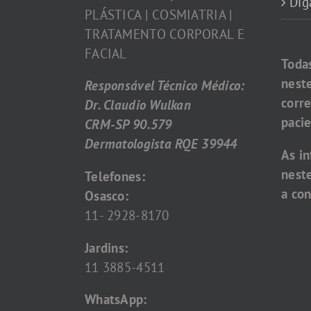
Dig
PLÁSTICA | COSMIATRIA |
TRATAMENTO CORPORAL E
FACIAL
Toda
nest
Responsável Técnico Médico:
corr
Dr. Claudio Wulkan
pacie
CRM-SP 90.579
Dermatologista RQE 39944
As i
nest
Telefones:
a con
Osasco:
11- 2928-8170
Jardins:
11 3885-4511
WhatsApp: