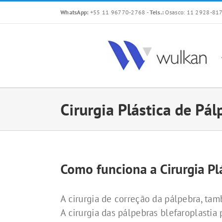
Skip
WhatsApp:
+55 11 96770-2768
-
Tels.:
Osasco: 11 2928-817
to
content
Cirurgia Plástica de Pál
Como funciona a Cirurgia Plá
A cirurgia de correção da pálpebra, ta
A cirurgia das pálpebras blefaroplastia