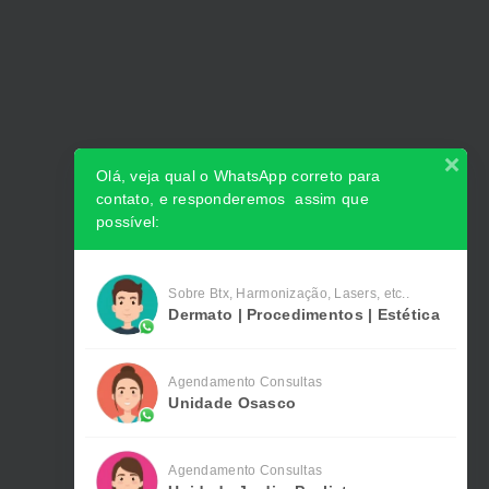
Olá, veja qual o WhatsApp correto para
contato, e responderemos assim que
possível:
Sobre Btx, Harmonização, Lasers, etc..
Dermato | Procedimentos | Estética
Agendamento Consultas
Unidade Osasco
Agendamento Consultas