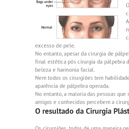
O
c
A
n
c
excesso de pele.
No entanto, apesar da cirurgia de pálpe
final estética pós cirurgia da pálpebra
beleza e harmonia facial.
Nem todos os cirurgiões tem habilidade
aparência de pálpebra operada.
No entanto, a maioria das pessoas que r
amigos e conhecidos percebem a cirurg
O resultado da Cirurgia Plás
Os cirurgiões, todos de uma maneira ge