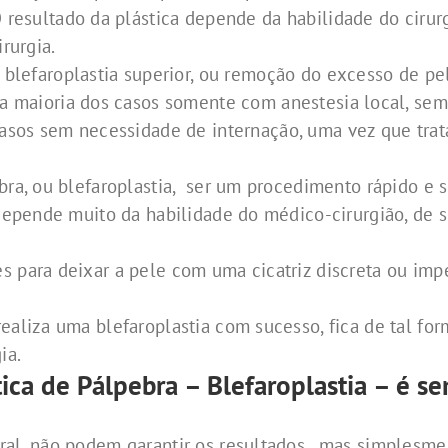
 resultado da plástica depende da habilidade do cirur
irurgia.
 blefaroplastia superior, ou remoção do excesso de pel
a maioria dos casos somente com anestesia local, sem
asos sem necessidade de internação, uma vez que tr
bra, ou blefaroplastia, ser um procedimento rápido e s
 depende muito da habilidade do médico-cirurgião, de 
s para deixar a pele com uma cicatriz discreta ou im
ealiza uma blefaroplastia com sucesso, fica de tal for
ia.
tica de Pálpebra – Blefaroplastia – é s
ral, não podem garantir os resultados, mas simplesme