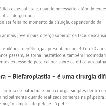
médico especialista e, quando necessário, além do exce
olsas de gordura.
de ser feita no momento da cirurgia, dependendo da
m ar mais jovem para o terço superior da face, descans
a tendência genética, já apresentam com 40 ou 50 ano
anos passam, se torna inestético e. também incomodam
tes excesso de pele cai por sobre os olhos atrapalha
ra – Blefaroplastia – é uma cirurgia difí
A
cirurgia de pálpebra é uma cirurgia simples dentro das 
rincipalmente quando realizada somente na pálpebra su
emoção simples de pele, e só pele.