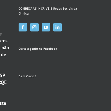
CONHEÇA AS INCRÍVEIS Redes Sociais da
Clínica
e
gens
e não
Curta a gente no Facebook
 de
-SP
Bem Vindo !
RQE
ste