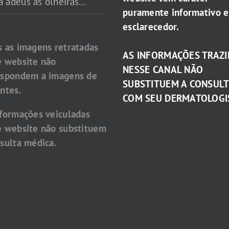
a adeus às olheiras…
puramente informativo e
esclarecedor.
s as imagens retratadas
AS INFORMAÇÕES TRAZI
e website não
NESSE CANAL NÃO
espondem a imagens de
SUBSTITUEM A CONSUL
ntes.
COM SEU DERMATOLOGI
nformações veiculadas
e website não substituem
sulta médica.