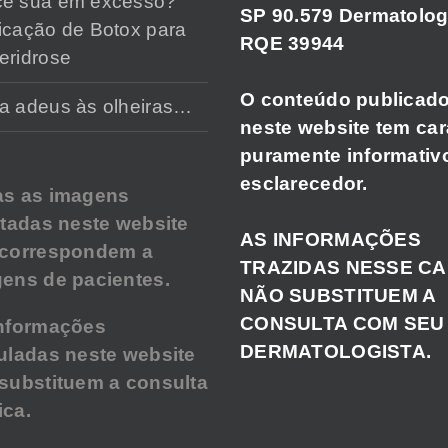
cê sua em excesso?
SP 90.579 Dermatolog
icação de Botox para
RQE 39944
eridrose
O conteúdo publicad
a adeus às olheiras…
neste website tem car
puramente informativ
esclarecedor.
as as imagens
atadas neste website
AS INFORMAÇÕES
 correspondem a
TRAZIDAS NESSE C
ens de pacientes.
NÃO SUBSTITUEM A
CONSULTA COM SEU
nformações
DERMATOLOGISTA.
uladas neste website
substituem a consulta
ca.