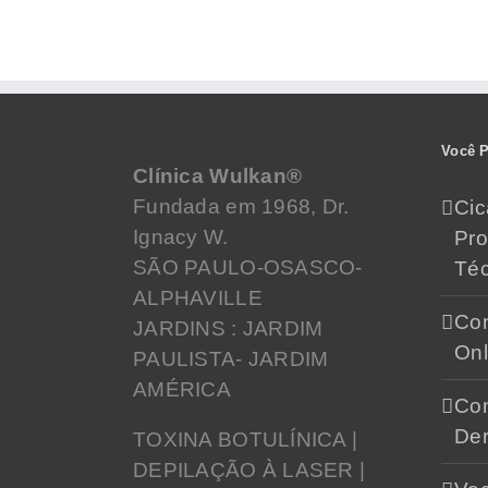
Você P
Clínica Wulkan®
Fundada em 1968, Dr.
Cic
Ignacy W.
Pr
SÃO PAULO-OSASCO-
Téc
ALPHAVILLE
Con
JARDINS : JARDIM
Onl
PAULISTA- JARDIM
AMÉRICA
Con
Der
TOXINA BOTULÍNICA |
DEPILAÇÃO À LASER |