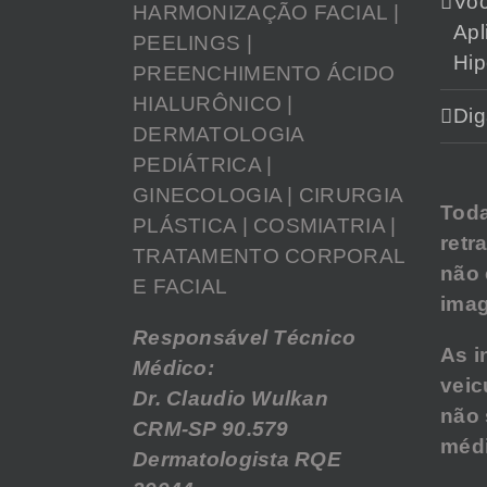
Vo
HARMONIZAÇÃO FACIAL |
Apl
PEELINGS |
Hip
PREENCHIMENTO ÁCIDO
HIALURÔNICO |
Dig
DERMATOLOGIA
PEDIÁTRICA |
GINECOLOGIA | CIRURGIA
Tod
PLÁSTICA | COSMIATRIA |
retr
TRATAMENTO CORPORAL
não
E FACIAL
imag
Responsável Técnico
As i
Médico:
veic
Dr. Claudio Wulkan
não 
CRM-SP 90.579
médi
Dermatologista RQE