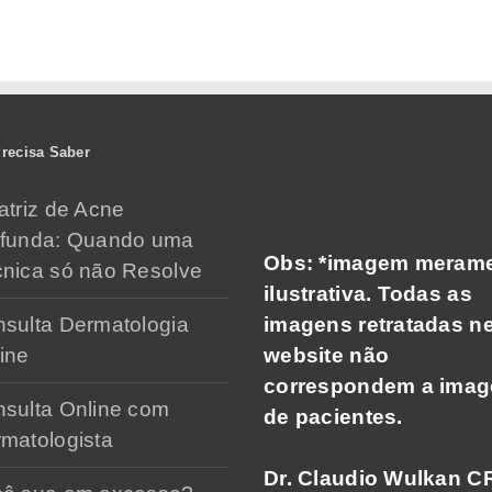
recisa Saber
atriz de Acne
ofunda: Quando uma
Obs: *imagem meram
nica só não Resolve
ilustrativa. Todas as
imagens retratadas n
sulta Dermatologia
website não
ine
correspondem a ima
sulta Online com
de pacientes.
matologista
Dr. Claudio Wulkan C