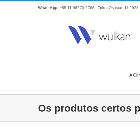
Skip
WhatsApp:
+55 11 96770-2768
-
Tels.:
Osasco: 11 2928-
to
content
A Clí
Os produtos certos p