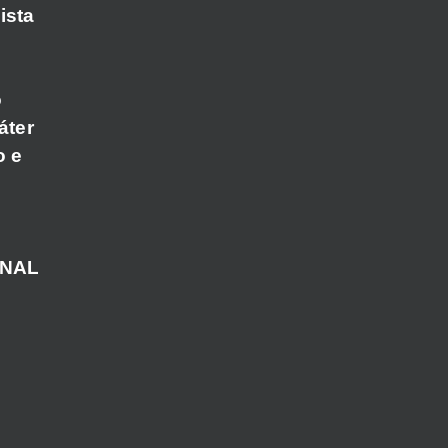
ista
o
áter
o e
ANAL